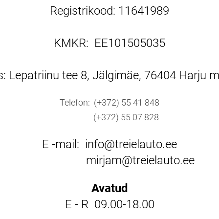
Registrikood: 11641989
KMKR: EE101505035
: Lepatriinu tee 8, Jälgimäe, 76404 Harju
Telefon: (+372) 55 41 848
(+372) 55 07 828
E -mail: info@treielauto.ee
mirjam@treielauto.ee
Avatud
E - R 09.00-18.00